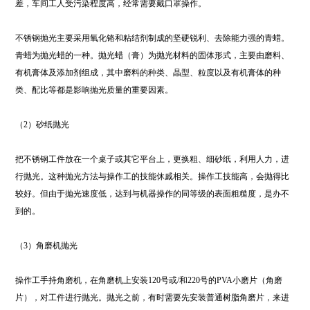
差，车间工人受污染程度高，经常需要戴口罩操作。
不锈钢抛光主要采用氧化铬和粘结剂制成的坚硬锐利、去除能力强的青蜡。
青蜡为抛光蜡的一种。抛光蜡（膏）为抛光材料的固体形式，主要由磨料、
有机膏体及添加剂组成，其中磨料的种类、晶型、粒度以及有机膏体的种
类、配比等都是影响抛光质量的重要因素。
（2）砂纸抛光
把不锈钢工件放在一个桌子或其它平台上，更换粗、细砂纸，利用人力，进
行抛光。这种抛光方法与操作工的技能休戚相关。操作工技能高，会抛得比
较好。但由于抛光速度低，达到与机器操作的同等级的表面粗糙度，是办不
到的。
（3）角磨机抛光
操作工手持角磨机，在角磨机上安装120号或/和220号的PVA小磨片（角磨
片），对工件进行抛光。抛光之前，有时需要先安装普通树脂角磨片，来进