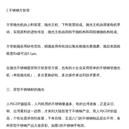
2.不锈钢方矩管
方管抛光机由上料装置、抛光主机、下料装置组成。抛光主机由调速电机带
动，实现原料的进给传送，抛光主机由四组平抛机构和四组侧抛机构组成。
方管粗抛采用砂布页轮，精抛改用布轮涂以氧化铬抛光膏抛磨。抛后表面粗
糙度Ra值可达0.1μm。
在抛光不锈钢圆管和方矩形管方面，也有的小企业采用简单的不锈钢管抛光
机（单组抛光机）。多次更换砂轮、多次操作来达到技术要求。
三、异型不锈钢材的抛光
人均GDP越提高，人均耗用的不锈钢量越多。有的台湾老板，正是从日、
韩、台湾看到这一趋势，才来到大陆投资于不锈钢产业。而人均GDP的提
高，个性化需求得到发展，千奇百怪、五花八门的不锈钢制品层出不穷，各
种异型不锈钢产品大放异彩。如图1的不锈钢手电筒。