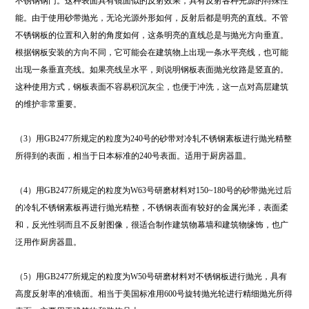
不锈钢钢门。这种表面具有镜面似的反射效果，具有反射各种光源的特殊性
能。由于使用砂带抛光，无论光源外形如何，反射后都是明亮的直线。不管
不锈钢板的位置和入射的角度如何，这条明亮的直线总是与抛光方向垂直。
根据钢板安装的方向不同，它可能会在建筑物上出现一条水平亮线，也可能
出现一条垂直亮线。如果亮线呈水平，则说明钢板表面抛光纹路是竖直的。
这种使用方式，钢板表面不容易积沉灰尘，也便于冲洗，这一点对高层建筑
的维护非常重要。
（3）用GB2477所规定的粒度为240号的砂带对冷轧不锈钢素板进行抛光精整
所得到的表面，相当于日本标准的240号表面。适用于厨房器皿。
（4）用GB2477所规定的粒度为W63号研磨材料对150~180号的砂带抛光过后
的冷轧不锈钢素板再进行抛光精整，不锈钢表面有较好的金属光泽，表面柔
和，反光性弱而且不反射图像，很适合制作建筑物幕墙和建筑物缘饰，也广
泛用作厨房器皿。
（5）用GB2477所规定的粒度为W50号研磨材料对不锈钢板进行抛光，具有
高度反射率的准镜面。相当于美国标准用600号旋转抛光轮进行精细抛光所得