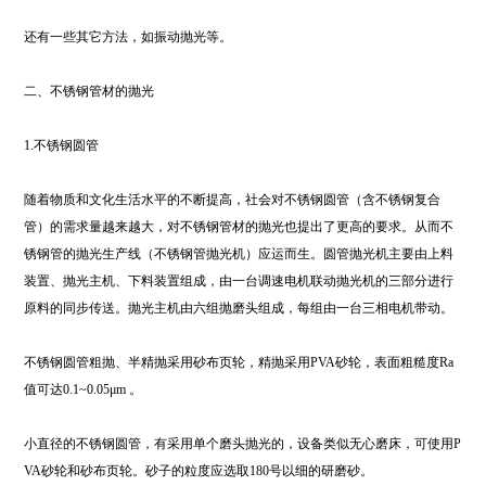
还有一些其它方法，如振动抛光等。
二、不锈钢管材的抛光
1.不锈钢圆管
随着物质和文化生活水平的不断提高，社会对不锈钢圆管（含不锈钢复合
管）的需求量越来越大，对不锈钢管材的抛光也提出了更高的要求。从而不
锈钢管的抛光生产线（不锈钢管抛光机）应运而生。圆管抛光机主要由上料
装置、抛光主机、下料装置组成，由一台调速电机联动抛光机的三部分进行
原料的同步传送。抛光主机由六组抛磨头组成，每组由一台三相电机带动。
不锈钢圆管粗抛、半精抛采用砂布页轮，精抛采用PVA砂轮，表面粗糙度Ra
值可达0.1~0.05μm 。
小直径的不锈钢圆管，有采用单个磨头抛光的，设备类似无心磨床，可使用P
VA砂轮和砂布页轮。砂子的粒度应选取180号以细的研磨砂。