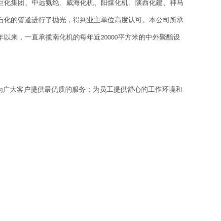
巨化集团、中远
氨纶
、威海化机、阳煤化机、陕西化建、神马
清石化的管道进行了抛光，得到业主单位高度认可。
本公司所承
2年以来，一直承揽南化机的每年近
平方米的中外聚酯设
20000
为广大客户提供最优质的服务；为员工提供舒心的工作环境和