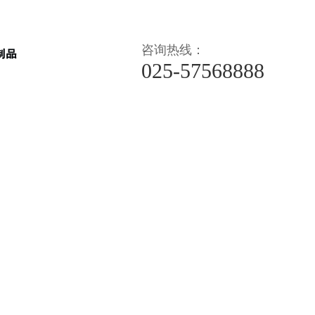
咨询热线：
025-57568888
案例展示
联系我们
CASE
CONTACT US